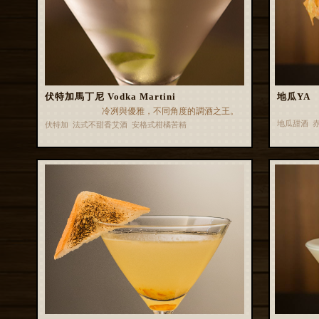
伏特加馬丁尼 Vodka Martini
地瓜YA
冷冽與優雅，不同角度的調酒之王。
地瓜甜酒 
伏特加 法式不甜香艾酒 安格式柑橘苦精