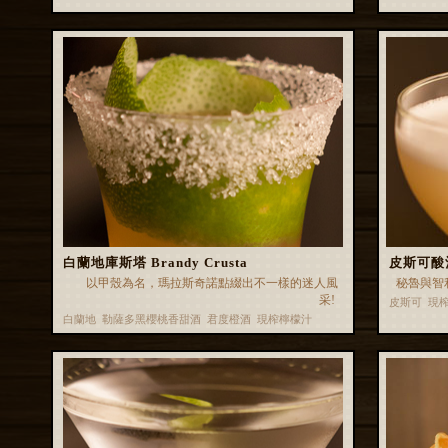
白蘭地庫斯塔 Brandy Crusta
皮斯可酸酒 
以甲殼為名，瑪拉斯奇諾點綴出不一樣的迷人風
秘魯與智
采!
皮斯可 現
白蘭地 勒薩多黑櫻桃香甜酒 君度橙酒 現榨檸檬汁