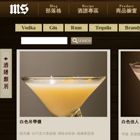
Blog
Recipe
Product
部落格
酒譜專區
商品櫥窗
Vodka
Gin
Rum
Tequila
Brand
白色吊帶襪
白色佳人 W
龍舌蘭 白巧克力香甜酒 調味伏特加 柑橘香甜酒
琴酒 君度