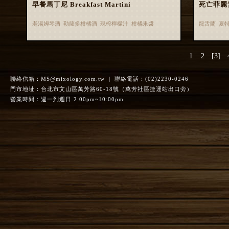
早餐馬丁尼 Breakfast Martini
死亡菲麗普 
老湯姆琴酒 勒薩多柑橘酒 現榨檸檬汁 柑橘果醬
龍舌蘭 夏特
1
2
[3]
聯絡信箱：
MS@mixology.com.tw
| 聯絡電話：(02)2230-0246
門市地址：台北市文山區萬芳路60-18號（萬芳社區捷運站出口旁）
營業時間：週一到週日 2:00pm~10:00pm