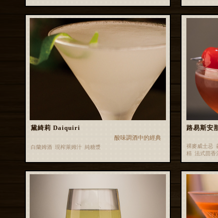
黛綺莉 Daiquiri
路易斯安那雞
酸味調酒中的經典
裸麥威士忌 
白蘭姆酒 現榨萊姆汁 純糖漿
精 法式茴香