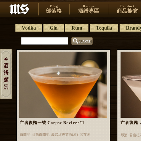
Blog
Recipe
Product
部落格
酒譜專區
商品櫥窗
Vodka
Gin
Rum
Tequila
Brand
亡者復甦一號 Corpse Reviver#1
亡者復甦，二號
白蘭地 蘋果白蘭地 義式甜香艾酒(紅) 苦艾酒
琴酒 君度橙