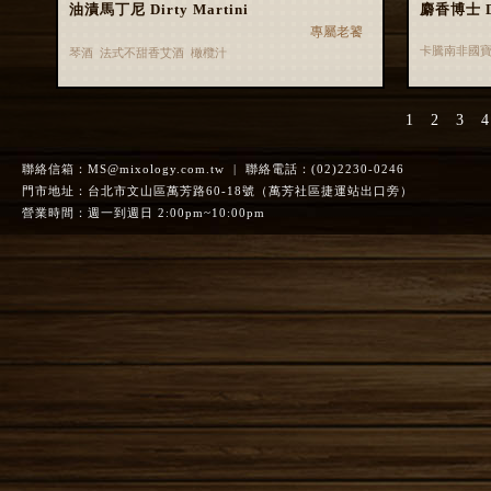
油漬馬丁尼 Dirty Martini
麝香博士 Dr
專屬老饕
卡騰南非國寶
琴酒 法式不甜香艾酒 橄欖汁
1
2
3
4
聯絡信箱：
MS@mixology.com.tw
| 聯絡電話：(02)2230-0246
門市地址：台北市文山區萬芳路60-18號（萬芳社區捷運站出口旁）
營業時間：週一到週日 2:00pm~10:00pm