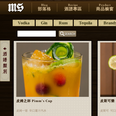
Blog
Recipe
Product
部落格
酒譜專區
商品櫥窗
Vodka
Gin
Rum
Tequila
Brand
皮姆之杯 Pimm's Cup
皮斯可樂 P
皮姆一號 辛口薑汁汽水
皮斯可 可