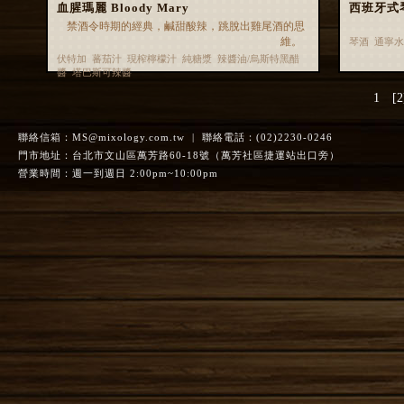
血腥瑪麗 Bloody Mary
西班牙式琴通
禁酒令時期的經典，鹹甜酸辣，跳脫出雞尾酒的思
維。
琴酒 通寧
伏特加 蕃茄汁 現榨檸檬汁 純糖漿 辣醬油/烏斯特黑醋
醬 塔巴斯可辣醬
1
[2
聯絡信箱：
MS@mixology.com.tw
| 聯絡電話：(02)2230-0246
門市地址：台北市文山區萬芳路60-18號（萬芳社區捷運站出口旁）
營業時間：週一到週日 2:00pm~10:00pm