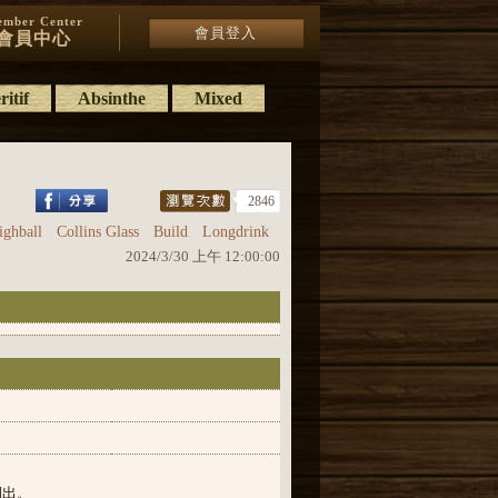
mber Center
會員登入
會員中心
itif
Absinthe
Mixed
2846
ighball
Collins Glass
Build
Longdrink
2024/3/30 上午 12:00:00
倒出。