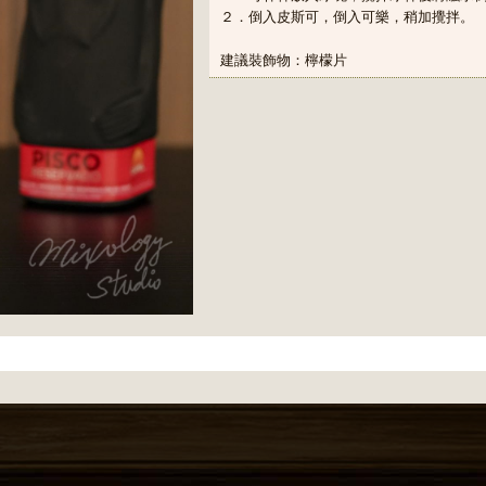
２．倒入皮斯可，倒入可樂，稍加攪拌。
建議裝飾物：檸檬片