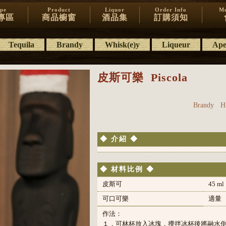
ipe
Product
Liquor
Order Info
Me
專區
商品櫥窗
酒品集
訂購須知
Tequila
Brandy
Whisk(e)y
Liqueur
Aper
皮斯可樂
Piscola
Brandy
H
◆ 介紹 ◆
◆ 材料比例 ◆
皮斯可
45 ml
可口可樂
適量
作法：
１．可林杯放入冰塊，攪拌冰杯後將融水