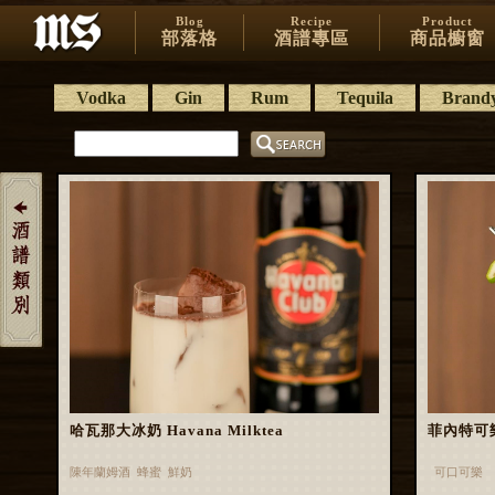
Blog
Recipe
Product
部落格
酒譜專區
商品櫥窗
Vodka
Gin
Rum
Tequila
Brand
哈瓦那大冰奶 Havana Milktea
菲內特可樂 
陳年蘭姆酒 蜂蜜 鮮奶
可口可樂