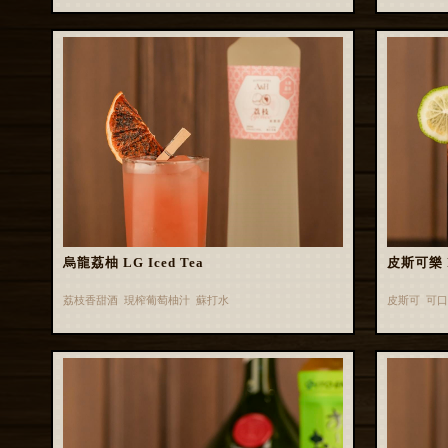
烏龍荔柚 LG Iced Tea
皮斯可樂 P
荔枝香甜酒 現榨葡萄柚汁 蘇打水
皮斯可 可