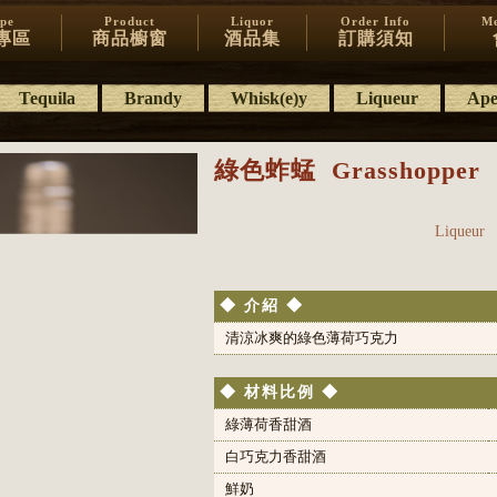
ipe
Product
Liquor
Order Info
Me
專區
商品櫥窗
酒品集
訂購須知
Tequila
Brandy
Whisk(e)y
Liqueur
Aper
綠色蚱蜢
Grasshopper
Liqueur
◆ 介紹 ◆
清涼冰爽的綠色薄荷巧克力
◆ 材料比例 ◆
綠薄荷香甜酒
白巧克力香甜酒
鮮奶