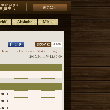
mber Center
會員登入
會員中心
itif
Absinthe
Mixed
40946
Dessert
Cocktail Glass
Shake
Straight
2015/3/1 上午 12:00:00
30 ml
30 ml
60 ml