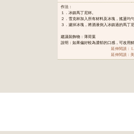
作法：
１．冰鎮馬丁尼杯。
２．雪克杯加入所有材料及冰塊，搖盪均
３．濾掉冰塊，將酒液倒入冰鎮過的馬丁
建議裝飾物：薄荷葉
說明：如果偏好較為濃郁的口感，可改用
延伸閱讀： L
延伸閱讀：美國雞