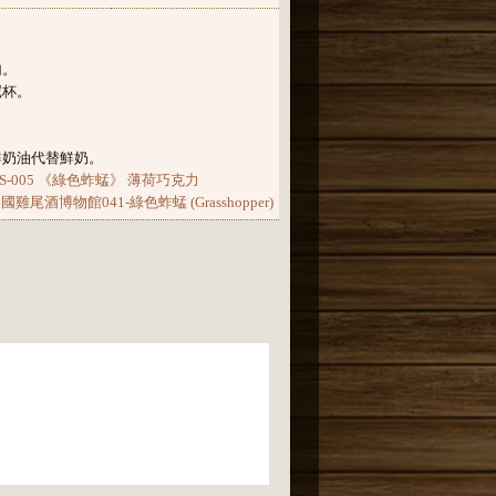
勻。
尼杯。
鮮奶油代替鮮奶。
S-005 《綠色蚱蜢》 薄荷巧克力
尾酒博物館041-綠色蚱蜢 (Grasshopper)