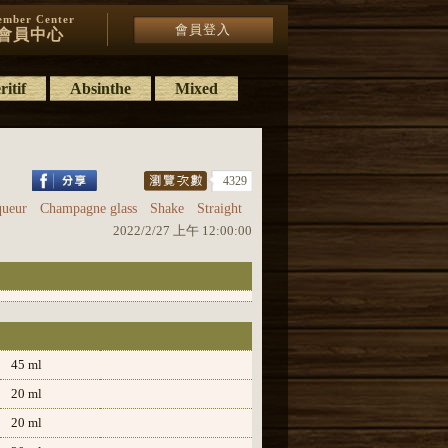
mber Center
會員登入
會員中心
itif
Absinthe
Mixed
4329
queur
Champagne glass
Shake
Straight
2022/2/27 上午 12:00:00
45 ml
20 ml
20 ml