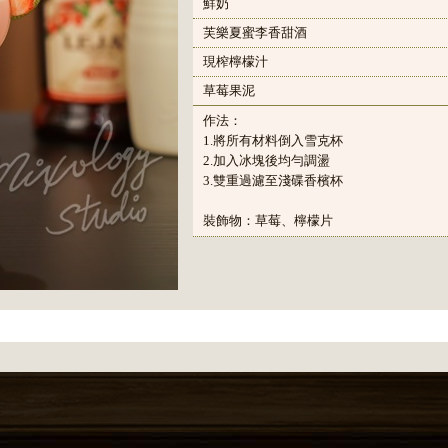
鮮奶
芙樂夏蜜李香甜酒
現榨檸檬汁
草莓果泥
作法：
1.將所有材料倒入雪克杯
2.加入冰塊後均勻調盪
3.雙重過濾至淺碟香檳杯
裝飾物：草莓、檸檬片