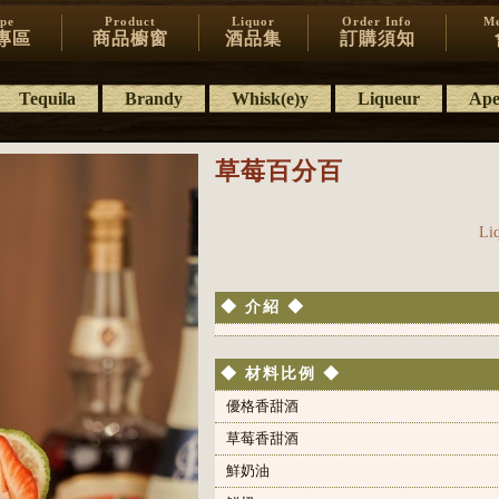
ipe
Product
Liquor
Order Info
Me
專區
商品櫥窗
酒品集
訂購須知
Tequila
Brandy
Whisk(e)y
Liqueur
Aper
草莓百分百
Li
◆ 介紹 ◆
◆ 材料比例 ◆
優格香甜酒
草莓香甜酒
鮮奶油