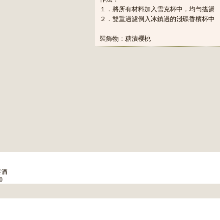
１．將所有材料加入雪克杯中，均勻搖盪
２．雙重過濾倒入冰鎮過的淺碟香檳杯中
裝飾物：糖漬櫻桃
葚酒
0