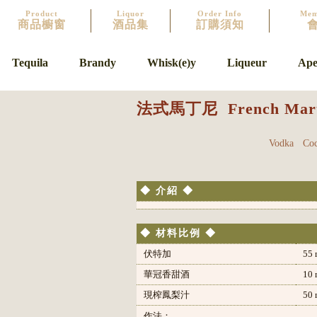
Product
Liquor
Order Info
Mem
商品櫥窗
酒品集
訂購須知
Tequila
Brandy
Whisk(e)y
Liqueur
Aper
法式馬丁尼
French Mart
Vodka
Coc
◆ 介紹 ◆
◆ 材料比例 ◆
伏特加
55 
華冠香甜酒
10 
現榨鳳梨汁
50 
作法：