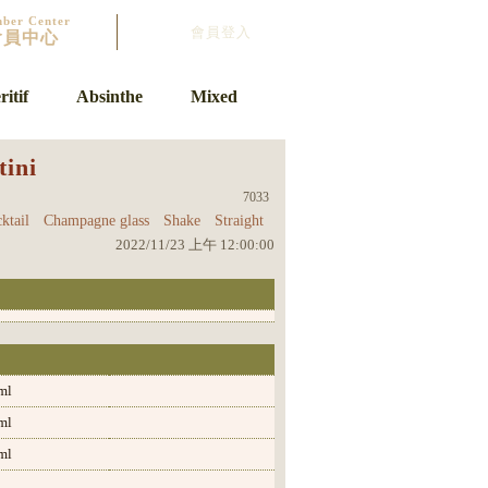
ber Center
會員登入
會員中心
itif
Absinthe
Mixed
ini
7033
ktail
Champagne glass
Shake
Straight
2022/11/23 上午 12:00:00
ml
ml
ml