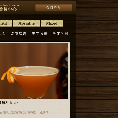
mber Center
會員登入
會員中心
itif
Absinthe
Mixed
上架
|
瀏覽次數
|
中文名稱
|
英文名稱
局Sidecar
白蘭地 君度橙酒 現榨檸檬汁 純糖漿