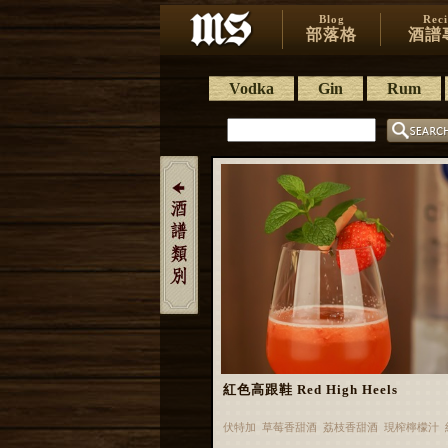
Blog
Rec
部落格
酒譜
Vodka
Gin
Rum
紅色高跟鞋 Red High Heels
伏特加 草莓香甜酒 荔枝香甜酒 現榨檸檬汁