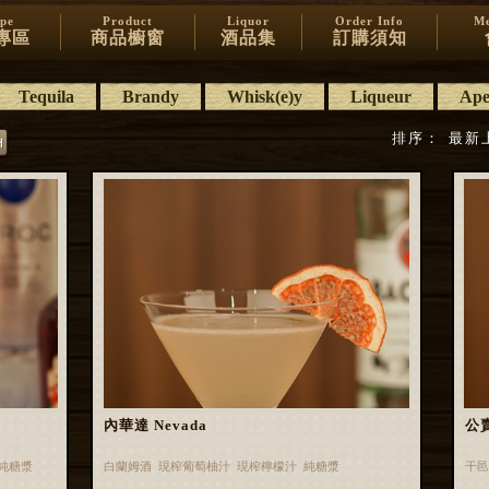
ipe
Product
Liquor
Order Info
Me
專區
商品櫥窗
酒品集
訂購須知
Tequila
Brandy
Whisk(e)y
Liqueur
Aper
排序：
最新
內華達 Nevada
公賣
 純糖漿
白蘭姆酒 現榨葡萄柚汁 現榨檸檬汁 純糖漿
干邑