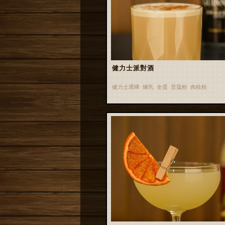
健力士派對酒
健力士黑啤 煉乳 全蛋 荳蔻粉 肉桂粉