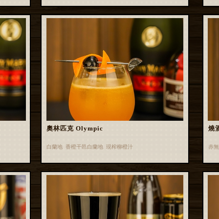
奧林匹克 Olympic
燒
白蘭地 香橙干邑白蘭地 現榨柳橙汁
赤無