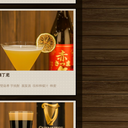
酒丁尼
雙薩摩 芋燒酎 麗葉酒 現榨檸檬汁 蜂蜜