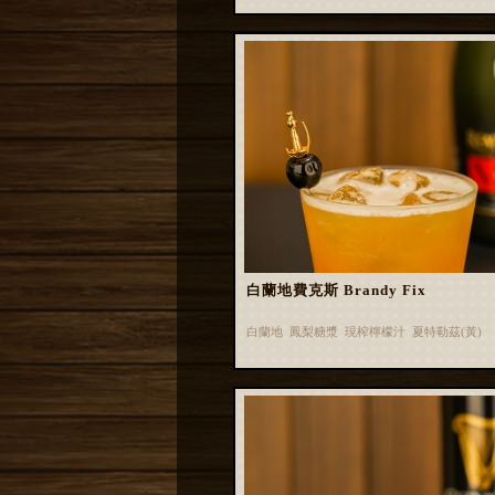
白蘭地費克斯 Brandy Fix
白蘭地 鳳梨糖漿 現榨檸檬汁 夏特勒茲(黃)