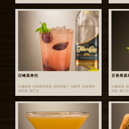
巨峰莫希托
百香果莫
白蘭姆酒 巨峰紫香甜酒 現榨檸檬汁 純糖漿 巨峰葡萄
白蘭姆酒 接
薄荷葉 蘇打水
荷葉 蘇打