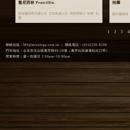
盤尼西林 Penicillin
桔園
蘇格蘭調和式威士忌 艾雷島威士忌 現榨檸檬汁 蜂蜜 生
陳年蘭姆酒 
薑
1
2
3
4
聯絡信箱：
MS@mixology.com.tw
| 聯絡電話：(02)2230-0246
門市地址：台北市文山區萬芳路60-18號（萬芳社區捷運站出口旁）
營業時間：週一到週日 2:00pm~10:00pm