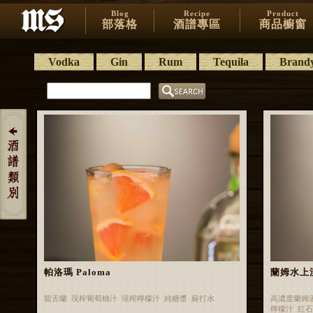
Blog
Recipe
Product
部落格
酒譜專區
商品櫥窗
Vodka
Gin
Rum
Tequila
Brand
帕洛瑪 Paloma
蘭姆水上漂 
龍舌蘭 現榨葡萄柚汁 現榨檸檬汁 純糖漿 蘇打水
高濃度蘭姆
檸檬汁 紅