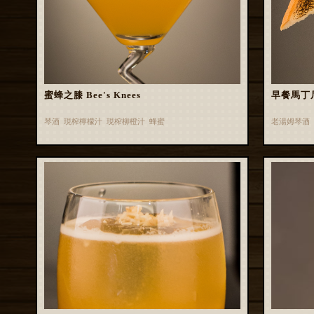
蜜蜂之膝 Bee's Knees
早餐馬丁尼 B
琴酒 現榨檸檬汁 現榨柳橙汁 蜂蜜
老湯姆琴酒