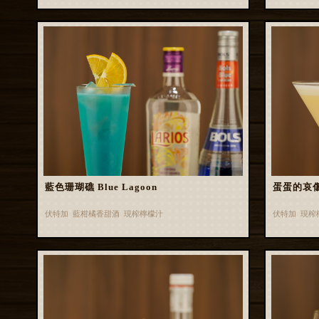
藍色珊瑚礁 Blue Lagoon
蛋蛋的哀
伏特加 藍柑橘香甜酒 現榨檸檬汁
伏特加 現榨