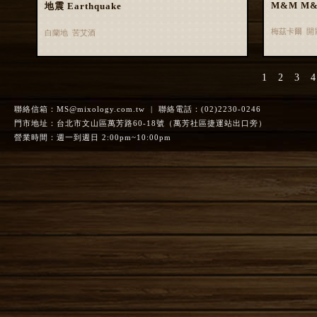
M&M M
地震 Earthquake
梅茲卡爾 開
白蘭地 苦艾酒
1
2
3
4
聯絡信箱：
MS@mixology.com.tw
| 聯絡電話：(02)2230-0246
門市地址：台北市文山區萬芳路60-18號（萬芳社區捷運站出口旁）
營業時間：週一到週日 2:00pm~10:00pm