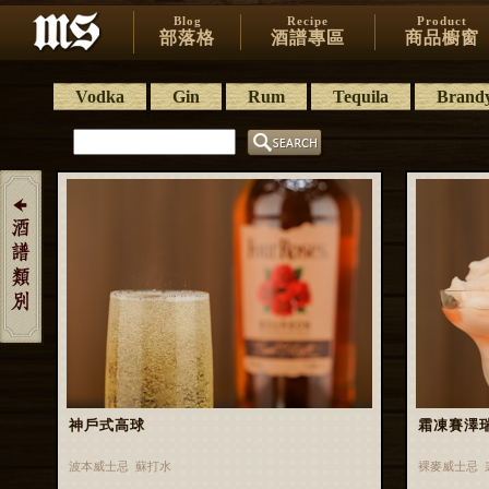
Blog
Recipe
Product
部落格
酒譜專區
商品櫥窗
Vodka
Gin
Rum
Tequila
Brand
神戶式高球
霜凍賽澤瑞克 
波本威士忌 蘇打水
裸麥威士忌 