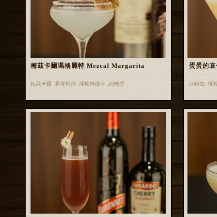
梅茲卡爾瑪格麗特 Mezcal Margarita
蛋蛋的哀
梅茲卡爾 君度橙酒 現榨檸檬汁 純糖漿
伏特加 現