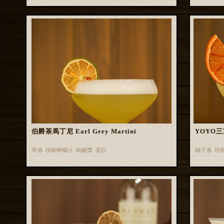
伯爵茶馬丁尼 Earl Grey Martini
YOYO
琴酒 現榨檸檬汁 純糖漿 蛋白
柚子酒 現