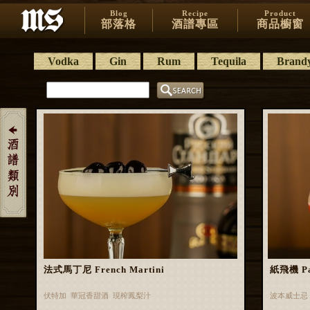
Blog
Recipe
Product
部落格
酒譜專區
商品櫥窗
Vodka
Gin
Rum
Tequila
Brand
法式馬丁尼 French Martini
紙飛機 Pa
伏特加 華冠香甜酒 現榨鳳梨汁
波本威士忌