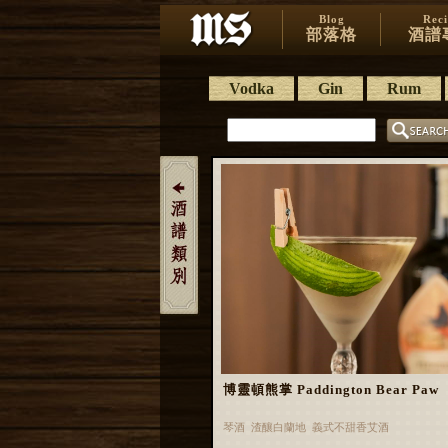
Blog
Rec
部落格
酒譜
Vodka
Gin
Rum
博靈頓熊掌 Paddington Bear Paw
琴酒 渣釀白蘭地 義式不甜香艾酒