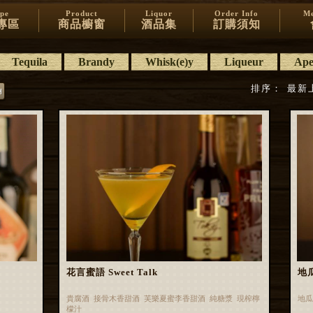
ipe
Product
Liquor
Order Info
Me
專區
商品櫥窗
酒品集
訂購須知
Tequila
Brandy
Whisk(e)y
Liqueur
Aper
排序：
最新
花言蜜語 Sweet Talk
地
貴腐酒 接骨木香甜酒 芙樂夏蜜李香甜酒 純糖漿 現榨檸
地瓜
檬汁