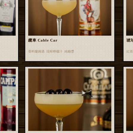
纜車 Cable Car
琥珀
香料蘭姆酒 現榨檸檬汁 純糖漿
紅茶