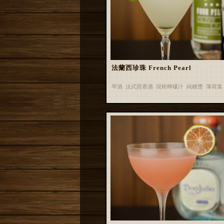
法蘭西珍珠 French Pearl
琴酒 法式茴香酒 現榨檸檬汁 純糖漿 薄荷葉