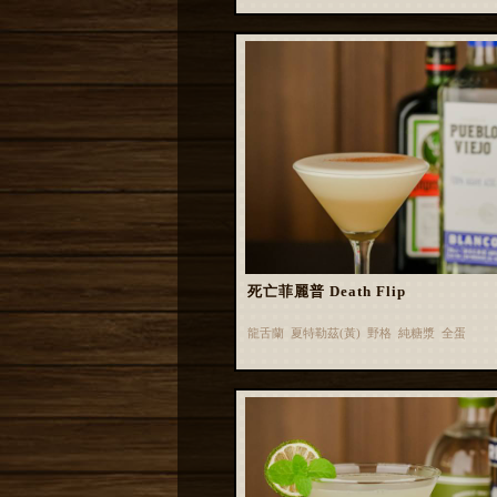
死亡菲麗普 Death Flip
龍舌蘭 夏特勒茲(黃) 野格 純糖漿 全蛋