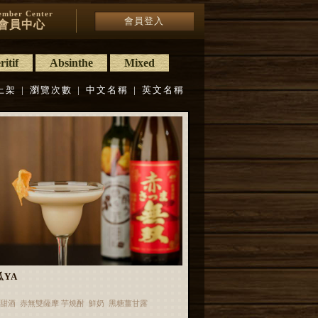
mber Center
會員登入
會員中心
itif
Absinthe
Mixed
上架
|
瀏覽次數
|
中文名稱
|
英文名稱
瓜YA
甜酒 赤無雙薩摩 芋燒酎 鮮奶 黑糖薑甘露