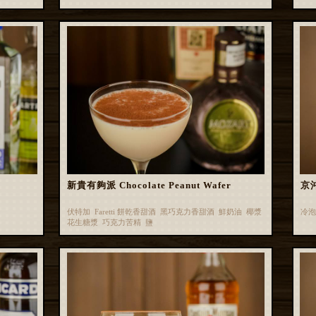
新貴有夠派 Chocolate Peanut Wafer
京沖
伏特加 Faretti 餅乾香甜酒 黑巧克力香甜酒 鮮奶油 椰漿
冷泡
花生糖漿 巧克力苦精 鹽