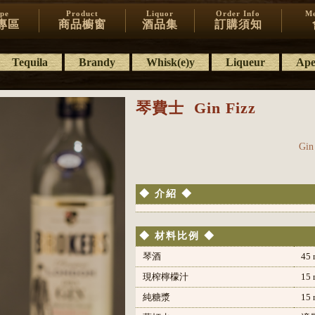
ipe
Product
Liquor
Order Info
Me
專區
商品櫥窗
酒品集
訂購須知
Tequila
Brandy
Whisk(e)y
Liqueur
Aper
琴費士
Gin Fizz
Gin
◆ 介紹 ◆
◆ 材料比例 ◆
琴酒
45 
現榨檸檬汁
15 
純糖漿
15 