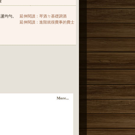
量
搖盪均勻。
延伸閱讀：琴酒ㄉ基礎調酒
延伸閱讀：進階就很費事的費士
More...