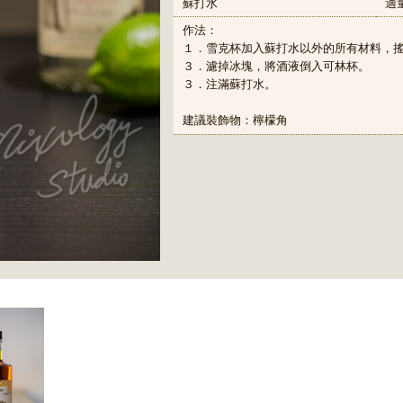
蘇打水
適
作法：
１．雪克杯加入蘇打水以外的所有材料，
３．濾掉冰塊，將酒液倒入可林杯。
３．注滿蘇打水。
建議裝飾物：檸檬角