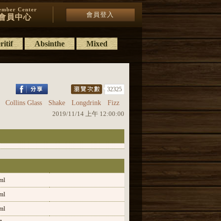
mber Center
會員登入
會員中心
itif
Absinthe
Mixed
32325
Collins Glass
Shake
Longdrink
Fizz
2019/11/14 上午 12:00:00
ml
ml
ml