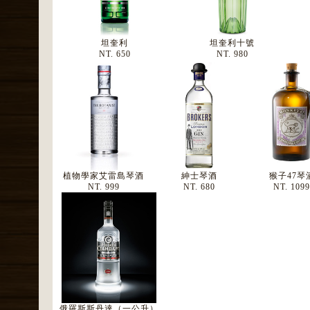
坦奎利
坦奎利十號
NT. 650
NT. 980
植物學家艾雷島琴酒
紳士琴酒
猴子47琴
NT. 999
NT. 680
NT. 109
俄羅斯斯丹達（一公升）